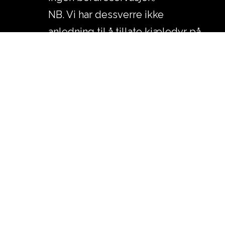
NB. Vi har dessverre ikke
anledning til å tillate kjæledyr på
hverken hotell eller restaurant.
Dette gjelder også terrassen. Vi
har et skyggefullt område på
gårdsplass der hunder i bånd er
velkomne.