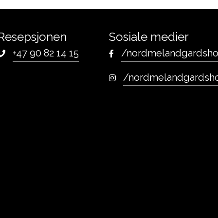
Resepsjonen
Sosiale medier
+47 90 82 14 15
/nordmelandgardsho
/nordmelandgardsho